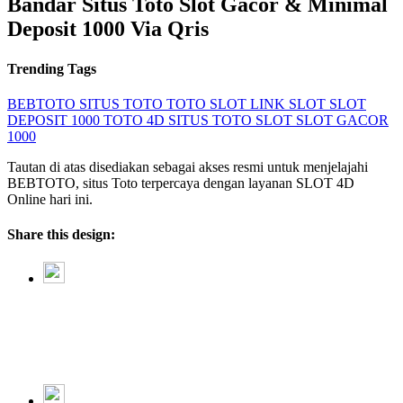
Bandar Situs Toto Slot Gacor & Minimal
Deposit 1000 Via Qris
Trending Tags
BEBTOTO
SITUS TOTO
TOTO SLOT
LINK SLOT
SLOT
DEPOSIT 1000
TOTO 4D
SITUS TOTO SLOT
SLOT GACOR
1000
Tautan di atas disediakan sebagai akses resmi untuk menjelajahi
BEBTOTO, situs Toto terpercaya dengan layanan SLOT 4D
Online hari ini.
Share this design: