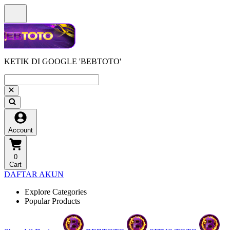
KETIK DI GOOGLE 'BEBTOTO'
Account
0
Cart
DAFTAR AKUN
Explore Categories
Popular Products