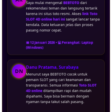
Saya mulai mengenal
BEBTOTO
dari
rekomendasi teman dan langsung tertarik
karena ini situs toto resmi. Akses
link Toto
SLOT 4D online hari ini
sangat lancar tanpa
kendala. Data keluaran jelas dan proses
pasang nomor cepat.
📅 12 Januari 2026 • 💻 Perangkat: Laptop
(Windows)
Danu Pratama, Surabaya
DN
Menurut saya BEBTOTO cocok untuk
pemain SLOT yang cari keamanan dan
transparansi. Semua informasi
Toto SLOT
4D online
ditampilkan rapi dan mudah
dipahami. Saya bisa bermain dengan
nyaman tanpa takut salah pasang.