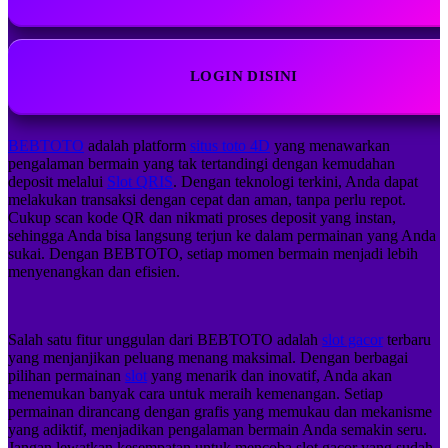
LOGIN DISINI
BEBTOTO
adalah platform
situs toto 4D
yang menawarkan
pengalaman bermain yang tak tertandingi dengan kemudahan
deposit melalui
Slot QRIS
. Dengan teknologi terkini, Anda dapat
melakukan transaksi dengan cepat dan aman, tanpa perlu repot.
Cukup scan kode QR dan nikmati proses deposit yang instan,
sehingga Anda bisa langsung terjun ke dalam permainan yang Anda
sukai. Dengan BEBTOTO, setiap momen bermain menjadi lebih
menyenangkan dan efisien.
Salah satu fitur unggulan dari BEBTOTO adalah
slot gacor
terbaru
yang menjanjikan peluang menang maksimal. Dengan berbagai
pilihan permainan
slot
yang menarik dan inovatif, Anda akan
menemukan banyak cara untuk meraih kemenangan. Setiap
permainan dirancang dengan grafis yang memukau dan mekanisme
yang adiktif, menjadikan pengalaman bermain Anda semakin seru.
Jangan lewatkan kesempatan untuk mencoba slot gacor yang sudah