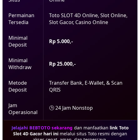
Permainan
Toto SLOT 4D Online, Slot Online,
Tersedia
Slot Gacor, Casino Online
Minimal
Rp 5.000,-
Deposit
Minimal
Rp 25.000,-
Withdraw
Metode
Transfer Bank, E-Wallet, & Scan
Deposit
QRIS
Jam
🕒 24 Jam Nonstop
Operasional
Jelajahi BEBTOTO sekarang
dan manfaatkan
link Toto
Slot 4D Gacor hari ini
melalui situs Toto resmi dengan
akses cepat, aman, dan terpercaya.