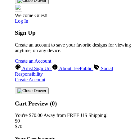
Welcome Guest!
Log In
Sign Up
Create an account to save your favorite designs for viewing
anytime, on any device.
Create an Account
Artist Sign Up
About TeePublic
Social
Responsibility
Create Account
Cart Preview (0)
You're
$70.00
Away from
FREE US Shipping!
$0
$70
Your Cart is empty...