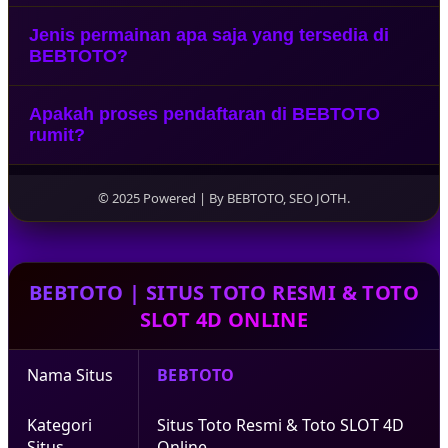
besar.
BEBTOTO sudah mendukung metode pembayaran
Jenis permainan apa saja yang tersedia di
QRIS yang memudahkan transaksi digital secara
BEBTOTO?
cepat, praktis, dan kompatibel dengan berbagai
aplikasi pembayaran.
Di BEBTOTO tersedia berbagai pilihan permainan
Apakah proses pendaftaran di BEBTOTO
seperti toto 2D, 3D, 4D serta slot online dengan
rumit?
variasi tema dan tingkat permainan yang beragam.
Tidak. Proses pendaftaran melalui link BEBTOTO
dirancang sederhana dan mudah dipahami,
© 2025 Powered | By BEBTOTO, SEO JOTH.
sehingga pengguna dapat langsung mengakses
layanan tanpa langkah yang berbelit.
BEBTOTO | SITUS TOTO RESMI & TOTO
SLOT 4D ONLINE
Nama Situs
BEBTOTO
Kategori
Situs Toto Resmi & Toto SLOT 4D
Situs
Online